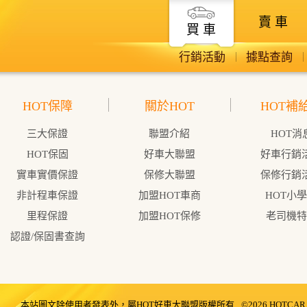
賣 車
買 車
行銷活動
據點查詢
HOT保障
關於HOT
HOT補
三大保證
聯盟介紹
HOT消
HOT保固
好車大聯盟
好車行銷
實車實價保證
保修大聯盟
保修行銷
非計程車保證
加盟HOT車商
HOT小
里程保證
加盟HOT保修
老司機特
認證/保固書查詢
本站圖文除使用者發表外，屬HOT好車大聯盟版權所有
©2026 HOTCAR. A