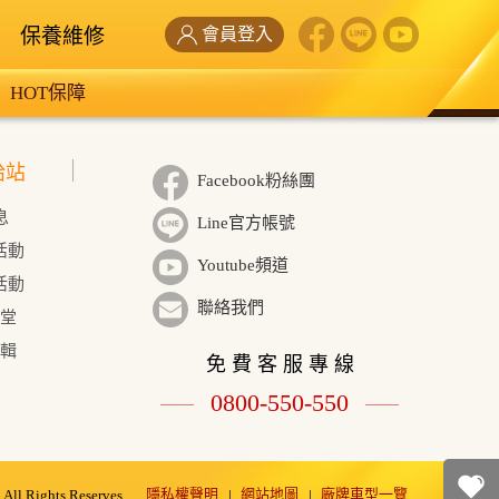
保養維修
會員登入
HOT保障
給站
Facebook粉絲團
息
Line官方帳號
活動
Youtube頻道
活動
聯絡我們
學堂
輯
免 費 客 服 專 線
0800-550-550
隱私權聲明
網站地圖
廠牌車型一覽
ll Rights Reserves.