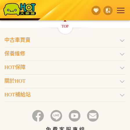
TOP
賣 車
保養維修
買 車
中古車買賣
行銷活動
據點查詢
HOT保障
保養維修
登入
訂閱好車
HOT保障
關於HOT
HOT補給站
免 費 客 服 專 線