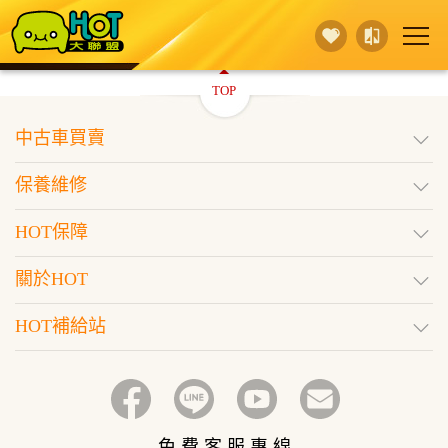
TOP
賣 車
保養維修
買 車
中古車買賣
行銷活動
據點查詢
HOT保障
保養維修
登入
訂閱好車
HOT保障
關於HOT
HOT補給站
免 費 客 服 專 線