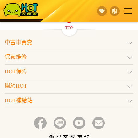
TOP
賣 車
保養維修
買 車
中古車買賣
行銷活動
據點查詢
HOT保障
保養維修
登入
訂閱好車
HOT保障
關於HOT
HOT補給站
免 費 客 服 專 線