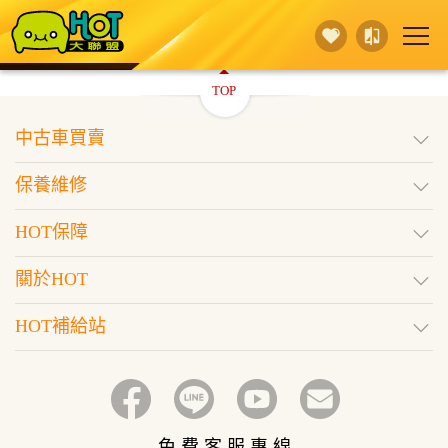
TOP
賣 車
保養維修
買 車
中古車買賣
行銷活動
據點查詢
HOT保障
保養維修
登入
訂閱好車
HOT保障
關於HOT
HOT補給站
免 費 客 服 專 線