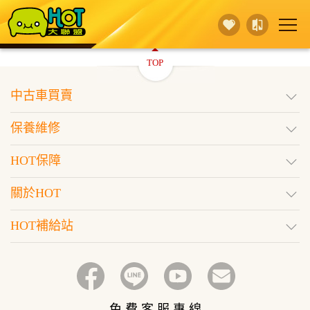
TOP
賣 車
保養維修
買 車
中古車買賣
行銷活動
據點查詢
HOT保障
保養維修
登入
訂閱好車
HOT保障
關於HOT
HOT補給站
免 費 客 服 專 線