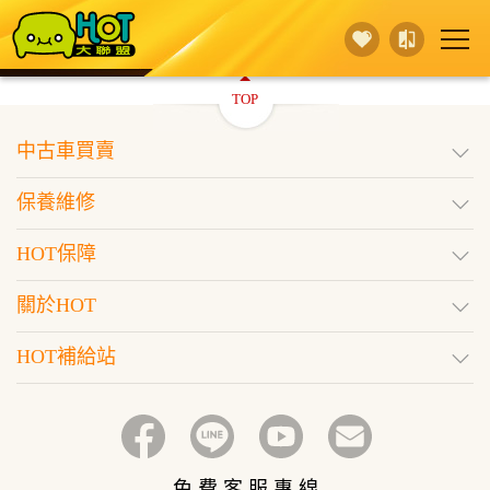
TOP
賣 車
保養維修
買 車
中古車買賣
行銷活動
據點查詢
HOT保障
保養維修
登入
訂閱好車
HOT保障
關於HOT
HOT補給站
免 費 客 服 專 線