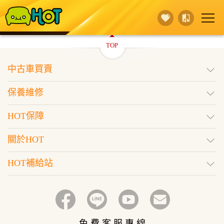
TOP
賣 車
保養維修
買 車
中古車買賣
行銷活動
據點查詢
HOT保障
保養維修
登入
訂閱好車
HOT保障
關於HOT
HOT補給站
免 費 客 服 專 線