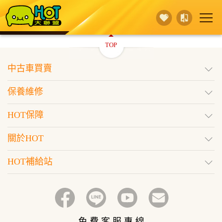
TOP
賣 車
保養維修
買 車
中古車買賣
行銷活動
據點查詢
HOT保障
保養維修
登入
訂閱好車
HOT保障
關於HOT
HOT補給站
免 費 客 服 專 線