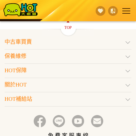
TOP
賣 車
保養維修
買 車
中古車買賣
行銷活動
據點查詢
HOT保障
保養維修
登入
訂閱好車
HOT保障
關於HOT
HOT補給站
免 費 客 服 專 線