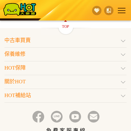
TOP
賣 車
保養維修
買 車
中古車買賣
行銷活動
據點查詢
HOT保障
保養維修
登入
訂閱好車
HOT保障
關於HOT
HOT補給站
免 費 客 服 專 線