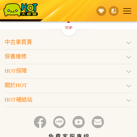
TOP
賣 車
保養維修
買 車
中古車買賣
行銷活動
據點查詢
HOT保障
保養維修
登入
訂閱好車
HOT保障
關於HOT
HOT補給站
免 費 客 服 專 線