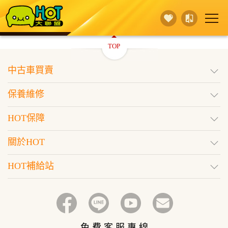
TOP
賣 車
保養維修
買 車
中古車買賣
行銷活動
據點查詢
HOT保障
保養維修
登入
訂閱好車
HOT保障
關於HOT
HOT補給站
免 費 客 服 專 線