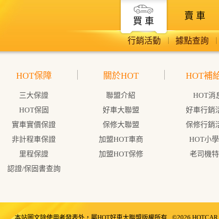
賣 車
買 車
行銷活動
據點查詢
HOT保障
關於HOT
HOT補
三大保證
聯盟介紹
HOT消
HOT保固
好車大聯盟
好車行銷
實車實價保證
保修大聯盟
保修行銷
非計程車保證
加盟HOT車商
HOT小
里程保證
加盟HOT保修
老司機特
認證/保固書查詢
本站圖文除使用者發表外，屬HOT好車大聯盟版權所有
©2026 HOTCAR. A