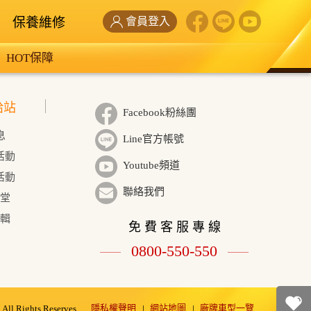
保養維修
會員登入
HOT保障
給站
Facebook粉絲團
息
Line官方帳號
活動
Youtube頻道
活動
聯絡我們
學堂
輯
免 費 客 服 專 線
0800-550-550
隱私權聲明
網站地圖
廠牌車型一覽
ll Rights Reserves.