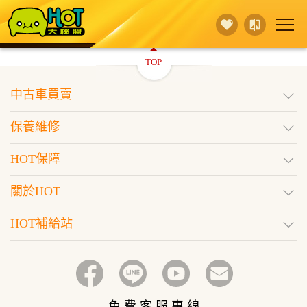
TOP
賣 車
保養維修
買 車
中古車買賣
行銷活動
據點查詢
HOT保障
保養維修
登入
訂閱好車
HOT保障
關於HOT
HOT補給站
免 費 客 服 專 線