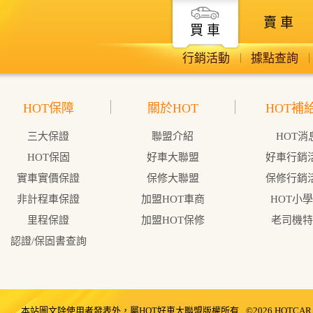
賣 車
買 車
行銷活動
據點查詢
HOT保障
關於HOT
HOT補
三大保證
聯盟介紹
HOT消
HOT保固
好車大聯盟
好車行銷
實車實價保證
保修大聯盟
保修行銷
非計程車保證
加盟HOT車商
HOT小
里程保證
加盟HOT保修
老司機特
認證/保固書查詢
本站圖文除使用者發表外，屬HOT好車大聯盟版權所有
©2026 HOTCAR. A