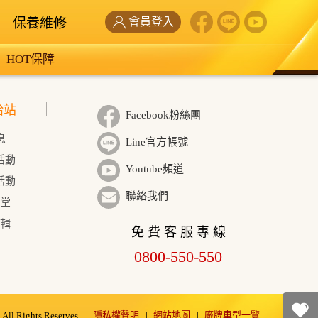
保養維修
會員登入
HOT保障
給站
Facebook粉絲團
息
Line官方帳號
活動
Youtube頻道
活動
聯絡我們
學堂
輯
免 費 客 服 專 線
0800-550-550
隱私權聲明
網站地圖
廠牌車型一覽
ll Rights Reserves.