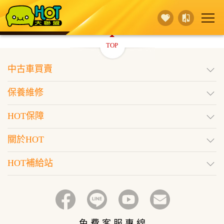
TOP
賣 車
保養維修
買 車
中古車買賣
行銷活動
據點查詢
HOT保障
保養維修
登入
訂閱好車
HOT保障
關於HOT
HOT補給站
免 費 客 服 專 線