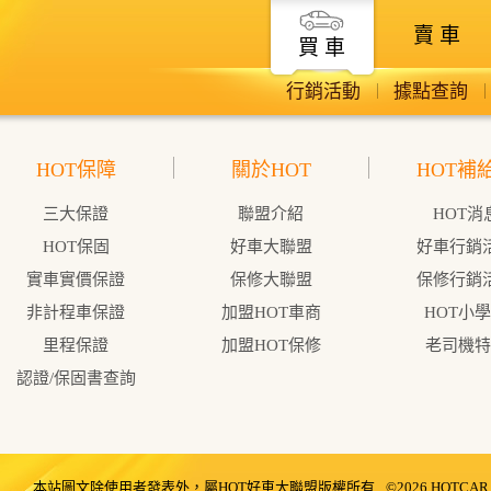
賣 車
買 車
行銷活動
據點查詢
HOT保障
關於HOT
HOT補
三大保證
聯盟介紹
HOT消
HOT保固
好車大聯盟
好車行銷
實車實價保證
保修大聯盟
保修行銷
非計程車保證
加盟HOT車商
HOT小
里程保證
加盟HOT保修
老司機特
認證/保固書查詢
本站圖文除使用者發表外，屬HOT好車大聯盟版權所有
©2026 HOTCAR. A