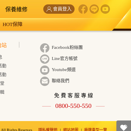
保養維修
會員登入
HOT保障
給站
Facebook粉絲團
息
Line官方帳號
活動
Youtube頻道
活動
聯絡我們
學堂
輯
免 費 客 服 專 線
0800-550-550
隱私權聲明
網站地圖
廠牌車型一覽
ll Rights Reserves.