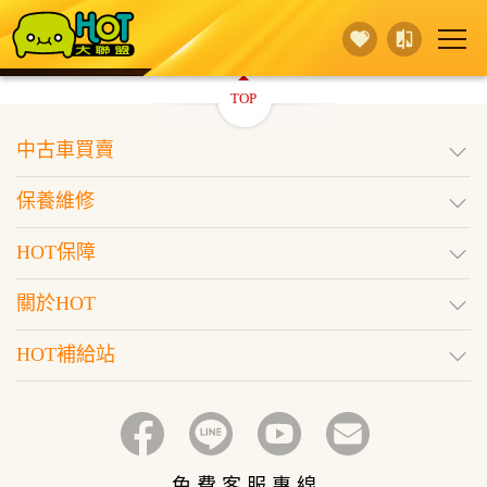
TOP
賣 車
保養維修
買 車
中古車買賣
行銷活動
據點查詢
HOT保障
保養維修
登入
訂閱好車
HOT保障
關於HOT
HOT補給站
免 費 客 服 專 線