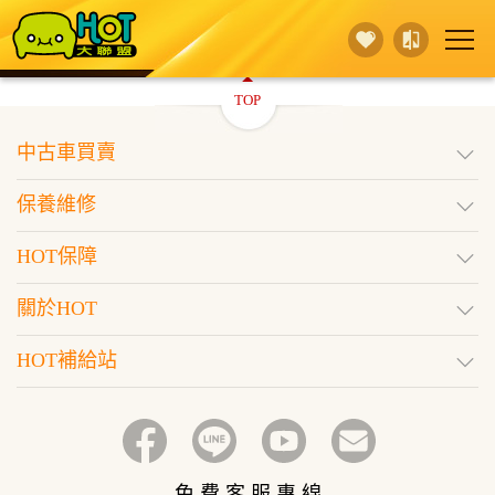
TOP
賣 車
保養維修
買 車
中古車買賣
行銷活動
據點查詢
HOT保障
保養維修
登入
訂閱好車
HOT保障
關於HOT
HOT補給站
免 費 客 服 專 線