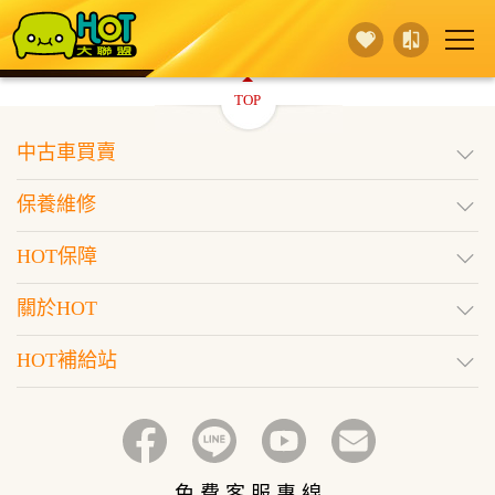
TOP
賣 車
保養維修
買 車
中古車買賣
行銷活動
據點查詢
HOT保障
保養維修
登入
訂閱好車
HOT保障
關於HOT
HOT補給站
免 費 客 服 專 線