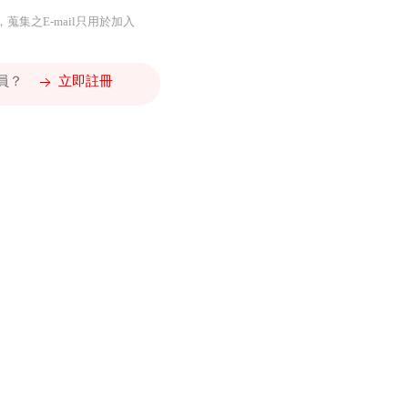
，蒐集之E-mail只用於加入
會員？
立即註冊