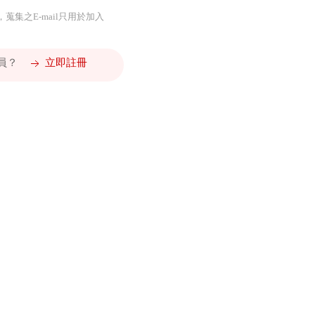
，蒐集之E-mail只用於加入
會員？
立即註冊